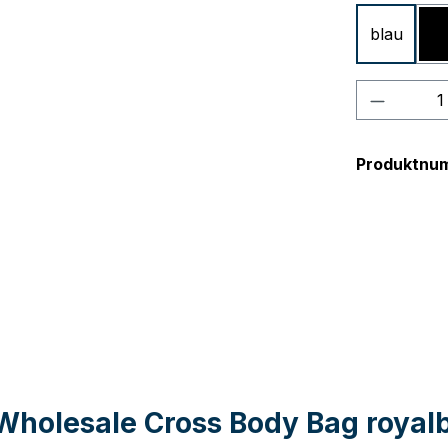
blau
Produkt
Produktnu
holesale Cross Body Bag royalbl