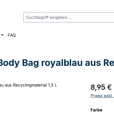
FAQ
ody Bag royalblau aus Rec
Regulärer Pr
8,95 €
Preise exkl
ausw
Farbe