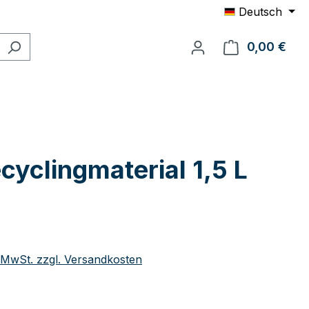
Deutsch
0,00 €
Ware
yclingmaterial 1,5 L
eis:
. MwSt. zzgl. Versandkosten
ählen