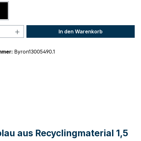
schwarz
 Anzahl: Gib den gewünschten Wert ein 
In den Warenkorb
mmer:
Byron13005490.1
au aus Recyclingmaterial 1,5