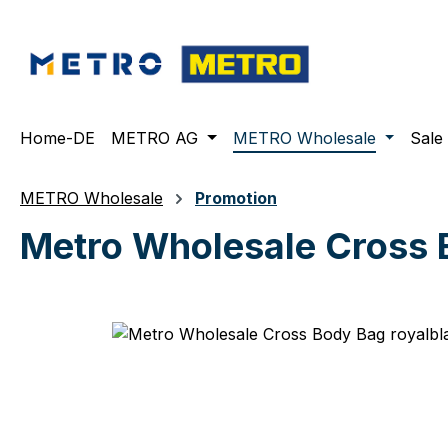
m Hauptinhalt springen
Zur Suche springen
Zur Hauptnavigation springen
Home-DE
METRO AG
METRO Wholesale
Sale
METRO Wholesale
Promotion
Metro Wholesale Cross B
Bildergalerie überspringen