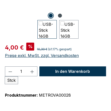
Verkaufspreis:
%
4,00 €
Regulärer Preis:
10,30 €
(61.17% gespart)
Preise exkl. MwSt. zzgl. Versandkosten
Produkt Anzahl: Gib den gewünschten We
In den Warenkorb
Stck
Produktnummer:
METROVA00028