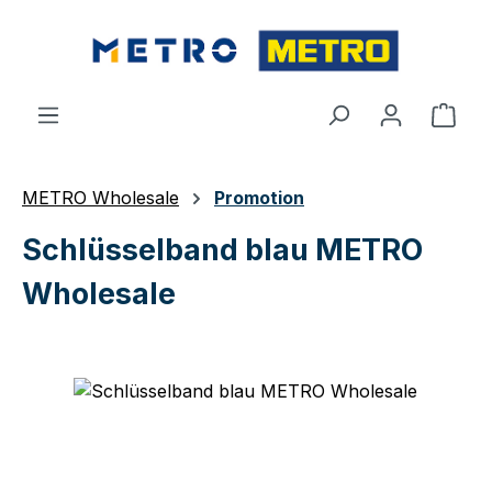
Zum Hauptinhalt springen
Ware
METRO Wholesale
Promotion
Schlüsselband blau METRO
Wholesale
Bildergalerie überspringen