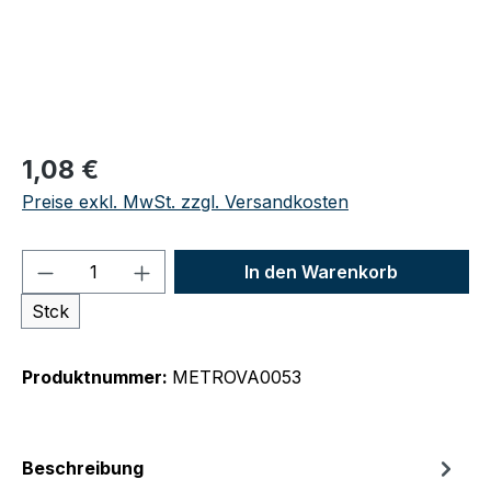
Regulärer Preis:
1,08 €
Preise exkl. MwSt. zzgl. Versandkosten
Produkt Anzahl: Gib den gewünschten We
In den Warenkorb
Stck
Produktnummer:
METROVA0053
Beschreibung