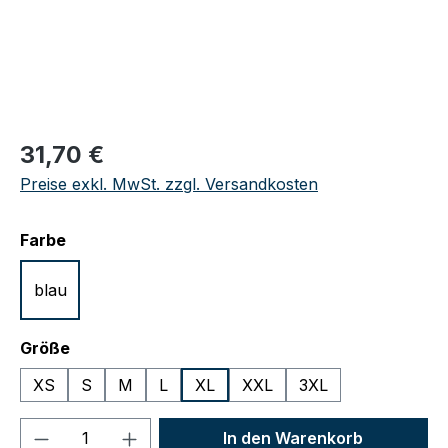
Regulärer Preis:
31,70 €
Preise exkl. MwSt. zzgl. Versandkosten
auswählen
Farbe
blau
auswählen
Größe
XS
S
M
L
XL
XXL
3XL
Produkt Anzahl: Gib den gewünschten We
In den Warenkorb