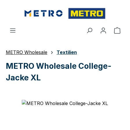
Zum Hauptinhalt springen
Ware
METRO Wholesale
Textilien
METRO Wholesale College-
Jacke XL
Bildergalerie überspringen